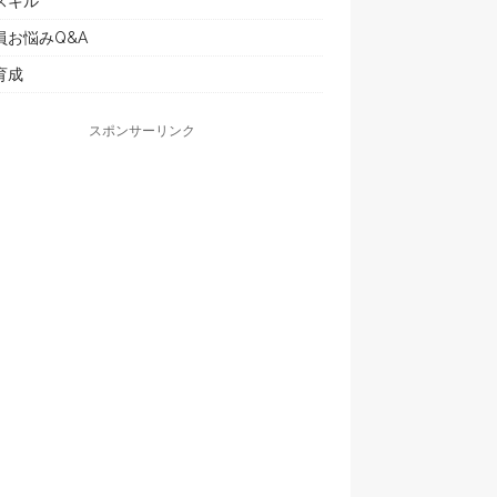
スキル
員お悩みQ&A
育成
スポンサーリンク