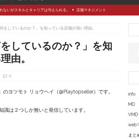
れないがスキルとキャリアは与えられる。
店舗マネジメント
類や仕立てをどれくらい知っていますか？
アパレル製造関連
何をしているのか？」を知っている店舗が強い理由。
に強い引き留め。どうする？
キャリア/転職
事にしたい5つのステップ
キャリア/転職
何をしているのか？」を知
で独自性と費用削減を同時に成立させるには？
VMD
い理由。
0
ラ」のヨツモト リョウヘイ（@Playtopseller）です。
info
MD
知識は２つしか無いと発信しています。
VMD
we
まと