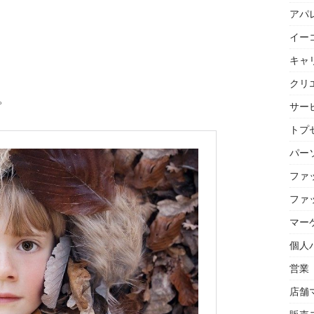
アパ
イー
キャ
クリ
。
サー
トプセ
パー
ファ
ファ
マー
個人
営業
店舗