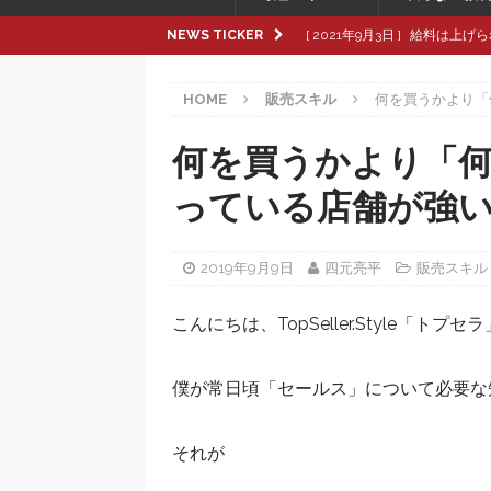
NEWS TICKER
[ 2021年9月3日 ]
給料は上げら
[ 2021年8月8日 ]
革製品の種
HOME
販売スキル
何を買うかより「
[ 2021年8月8日 ]
退職交渉中
[ 2021年8月6日 ]
転職活動で大
何を買うかより「
[ 2021年9月16日 ]
pop up
っている店舗が強
2019年9月9日
四元亮平
販売スキル
こんにちは、TopSeller.Style「トプセ
僕が常日頃「セールス」について必要な
それが