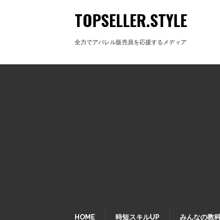
TOPSELLER.STYLE
全力でアパレル販売員を応援するメディア
HOME
時短スキルUP
みんなの教