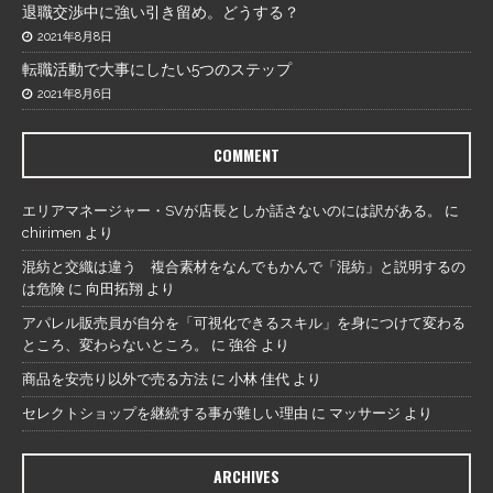
退職交渉中に強い引き留め。どうする？
2021年8月8日
転職活動で大事にしたい5つのステップ
2021年8月6日
COMMENT
エリアマネージャー・SVが店長としか話さないのには訳がある。
に
chirimen
より
混紡と交織は違う 複合素材をなんでもかんで「混紡」と説明するの
は危険
に
向田拓翔
より
アパレル販売員が自分を「可視化できるスキル」を身につけて変わる
ところ、変わらないところ。
に
強谷
より
商品を安売り以外で売る方法
に
小林 佳代
より
セレクトショップを継続する事が難しい理由
に
マッサージ
より
ARCHIVES