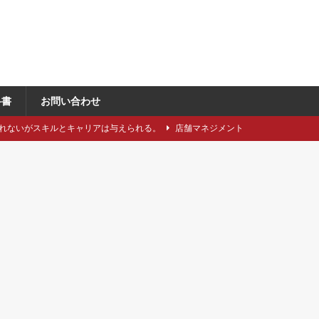
科書
お問い合わせ
れないがスキルとキャリアは与えられる。
店舗マネジメント
類や仕立てをどれくらい知っていますか？
アパレル製造関連
に強い引き留め。どうする？
キャリア/転職
事にしたい5つのステップ
キャリア/転職
で独自性と費用削減を同時に成立させるには？
VMD