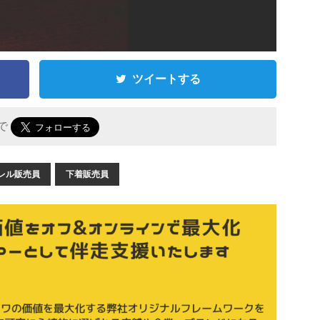
ツイートする
 で
レル販売員
下着販売員