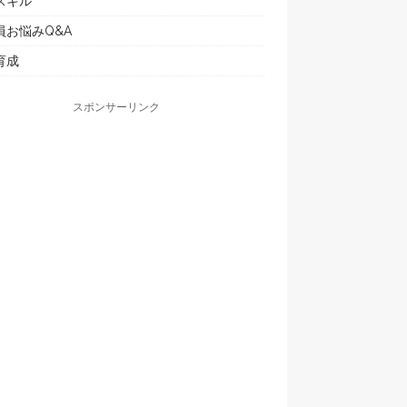
スキル
員お悩みQ&A
育成
スポンサーリンク