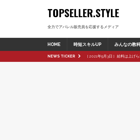
TOPSELLER.STYLE
全力でアパレル販売員を応援するメディア
HOME
時短スキルUP
みんなの教
NEWS TICKER
[ 2021年9月3日 ]
給料は上げら
[ 2021年8月8日 ]
革製品の種
[ 2021年8月8日 ]
退職交渉中
[ 2021年8月6日 ]
転職活動で大
[ 2021年9月16日 ]
pop up