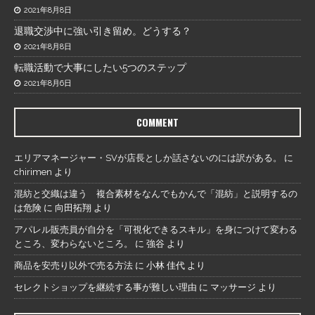
2021年8月8日
退職交渉中に強い引き留め。どうする？
2021年8月8日
転職活動で大事にしたい5つのステップ
2021年8月6日
COMMENT
エリアマネージャー・SVが店長としか話さないのには訳がある。
に
chirimen
より
混紡と交織は違う 複合素材をなんでもかんで「混紡」と説明するの
は危険
に
向田拓翔
より
アパレル販売員が自分を「可視化できるスキル」を身につけて変わる
ところ、変わらないところ。
に
強谷
より
商品を安売り以外で売る方法
に
小林 佳代
より
セレクトショップを継続する事が難しい理由
に
マッサージ
より