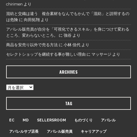
chirimen
より
混紡と交織は違う 複合素材をなんでもかんで「混紡」と説明するの
は危険
に
向田拓翔
より
アパレル販売員が自分を「可視化できるスキル」を身につけて変わる
ところ、変わらないところ。
に
強谷
より
商品を安売り以外で売る方法
に
小林 佳代
より
セレクトショップを継続する事が難しい理由
に
マッサージ
より
ARCHIVES
TAG
EC
MD
SELLERSROOM
ものづくり
アパレル
アパレルサブ店長
アパレル販売員
キャリアアップ