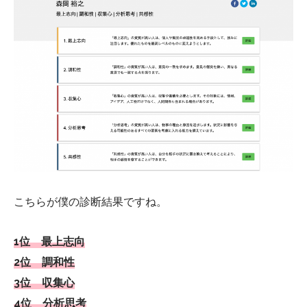
こちらが僕の診断結果ですね。
1位 最上志向
2位 調和性
3位 収集心
4位 分析思考