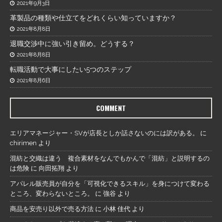
2021年9月3日
革製品の種類や仕立てをどれくらい知っていますか？
2021年8月8日
退職交渉中に強い引き留め。どうする？
2021年8月8日
転職活動で大事にしたい5つのステップ
2021年8月6日
COMMENT
エリアマネージャー・SVが店長としか話さないのには訳がある。
に
chirimen
より
混紡と交織は違う 複合素材をなんでもかんで「混紡」と説明するの
は危険
に
向田拓翔
より
アパレル販売員が自分を「可視化できるスキル」を身につけて変わる
ところ、変わらないところ。
に
強谷
より
商品を安売り以外で売る方法
に
小林 佳代
より