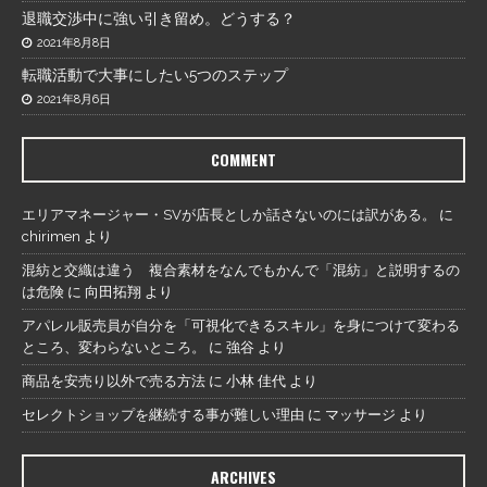
退職交渉中に強い引き留め。どうする？
2021年8月8日
転職活動で大事にしたい5つのステップ
2021年8月6日
COMMENT
エリアマネージャー・SVが店長としか話さないのには訳がある。
に
chirimen
より
混紡と交織は違う 複合素材をなんでもかんで「混紡」と説明するの
は危険
に
向田拓翔
より
アパレル販売員が自分を「可視化できるスキル」を身につけて変わる
ところ、変わらないところ。
に
強谷
より
商品を安売り以外で売る方法
に
小林 佳代
より
セレクトショップを継続する事が難しい理由
に
マッサージ
より
ARCHIVES