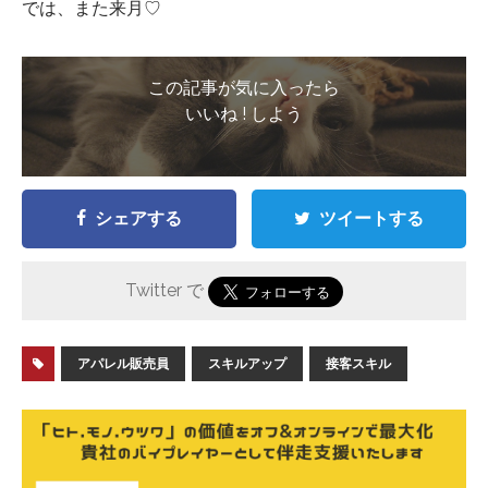
では、また来月♡
この記事が気に入ったら
いいね ! しよう
シェアする
ツイートする
Twitter で
アパレル販売員
スキルアップ
接客スキル