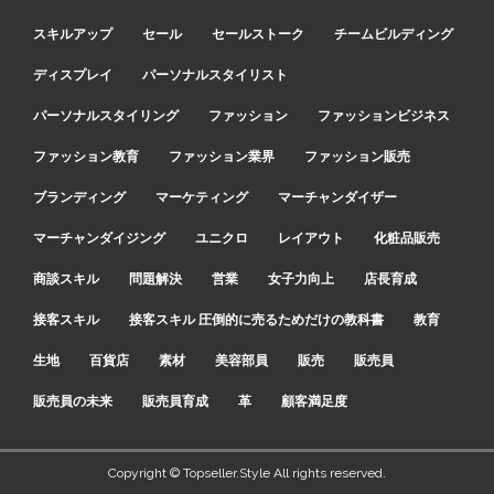
スキルアップ
セール
セールストーク
チームビルディング
ディスプレイ
パーソナルスタイリスト
パーソナルスタイリング
ファッション
ファッションビジネス
ファッション教育
ファッション業界
ファッション販売
ブランディング
マーケティング
マーチャンダイザー
マーチャンダイジング
ユニクロ
レイアウト
化粧品販売
商談スキル
問題解決
営業
女子力向上
店長育成
接客スキル
接客スキル 圧倒的に売るためだけの教科書
教育
生地
百貨店
素材
美容部員
販売
販売員
販売員の未来
販売員育成
革
顧客満足度
Copyright © Topseller.Style All rights reserved.