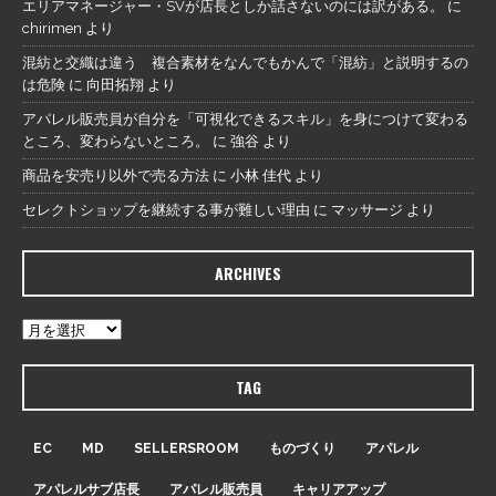
エリアマネージャー・SVが店長としか話さないのには訳がある。
に
chirimen
より
混紡と交織は違う 複合素材をなんでもかんで「混紡」と説明するの
は危険
に
向田拓翔
より
アパレル販売員が自分を「可視化できるスキル」を身につけて変わる
ところ、変わらないところ。
に
強谷
より
商品を安売り以外で売る方法
に
小林 佳代
より
セレクトショップを継続する事が難しい理由
に
マッサージ
より
ARCHIVES
TAG
EC
MD
SELLERSROOM
ものづくり
アパレル
アパレルサブ店長
アパレル販売員
キャリアアップ