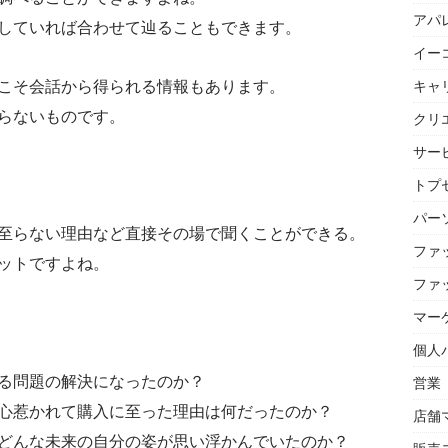
アパ
していれば合わせて辿ることもできます。
イー
こそ会話から得られる情報もあります。
キャ
らないものです。
クリ
サー
トプセ
パー
至らない理由など直接その場で聞くことができる。
ファ
ットですよね。
ファ
マー
個人
る問題の解決になったのか？
営業
心惹かれて購入に至った理由は何だったのか？
店舗
どんな未来の自分の姿が思い浮かんでいたのか？