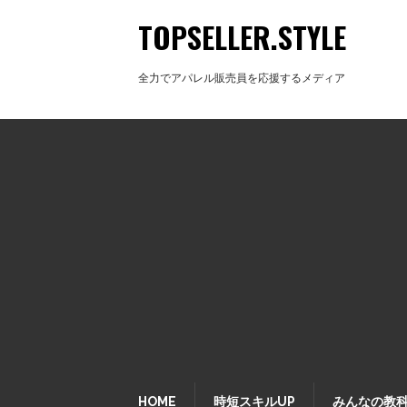
TOPSELLER.STYLE
全力でアパレル販売員を応援するメディア
HOME
時短スキルUP
みんなの教