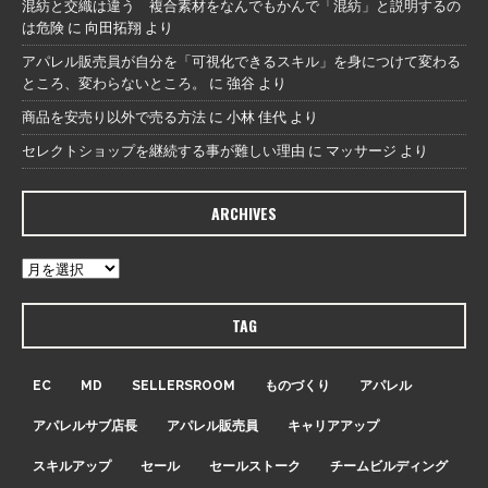
混紡と交織は違う 複合素材をなんでもかんで「混紡」と説明するの
は危険
に
向田拓翔
より
アパレル販売員が自分を「可視化できるスキル」を身につけて変わる
ところ、変わらないところ。
に
強谷
より
商品を安売り以外で売る方法
に
小林 佳代
より
セレクトショップを継続する事が難しい理由
に
マッサージ
より
ARCHIVES
TAG
EC
MD
SELLERSROOM
ものづくり
アパレル
アパレルサブ店長
アパレル販売員
キャリアアップ
スキルアップ
セール
セールストーク
チームビルディング