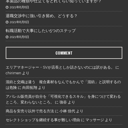
革製品の種類や仕立てをどれくらい知っていますか？
2021年8月8日
退職交渉中に強い引き留め。どうする？
2021年8月8日
転職活動で大事にしたい5つのステップ
2021年8月6日
COMMENT
エリアマネージャー・SVが店長としか話さないのには訳がある。
に
chirimen
より
混紡と交織は違う 複合素材をなんでもかんで「混紡」と説明するの
は危険
に
向田拓翔
より
アパレル販売員が自分を「可視化できるスキル」を身につけて変わる
ところ、変わらないところ。
に
強谷
より
商品を安売り以外で売る方法
に
小林 佳代
より
セレクトショップを継続する事が難しい理由
に
マッサージ
より