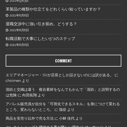
2021年9月3日
革製品の種類や仕立てをどれくらい知っていますか？
2021年8月8日
退職交渉中に強い引き留め。どうする？
2021年8月8日
転職活動で大事にしたい5つのステップ
2021年8月6日
COMMENT
エリアマネージャー・SVが店長としか話さないのには訳がある。
に
chirimen
より
混紡と交織は違う 複合素材をなんでもかんで「混紡」と説明するの
は危険
に
向田拓翔
より
アパレル販売員が自分を「可視化できるスキル」を身につけて変わる
ところ、変わらないところ。
に
強谷
より
商品を安売り以外で売る方法
に
小林 佳代
より