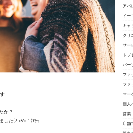
アパ
イー
キャ
クリ
サー
トプセ
パー
ファ
ファ
です
マー
個人
たか？
営業
ﾉ´>∀<｀)ｱﾁｬ…
店舗