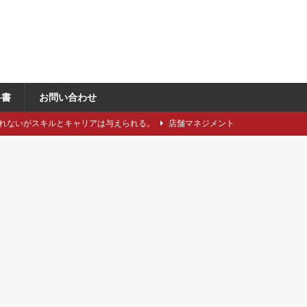
科書
お問い合わせ
れないがスキルとキャリアは与えられる。
店舗マネジメント
類や仕立てをどれくらい知っていますか？
アパレル製造関連
に強い引き留め。どうする？
キャリア/転職
事にしたい5つのステップ
キャリア/転職
で独自性と費用削減を同時に成立させるには？
VMD