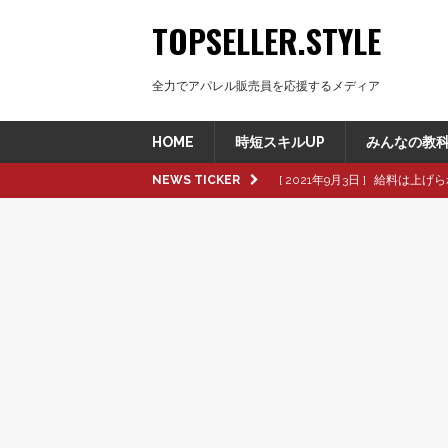
TOPSELLER.STYLE
全力でアパレル販売員を応援するメディア
HOME
時短スキルUP
みんなの教
NEWS TICKER
[ 2021年9月3日 ]
給料は上げら
[ 2021年8月8日 ]
革製品の種
[ 2021年8月8日 ]
退職交渉中
[ 2021年8月6日 ]
転職活動で大
[ 2021年9月16日 ]
pop up