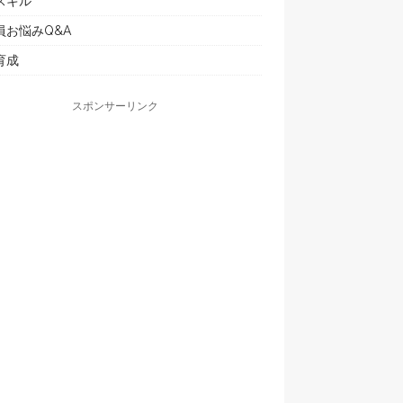
スキル
員お悩みQ&A
育成
スポンサーリンク