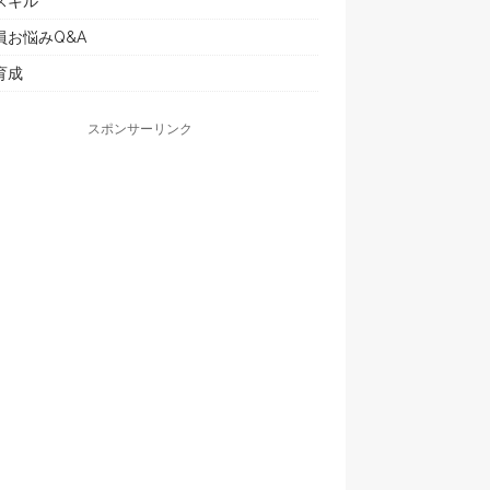
スキル
員お悩みQ&A
育成
スポンサーリンク