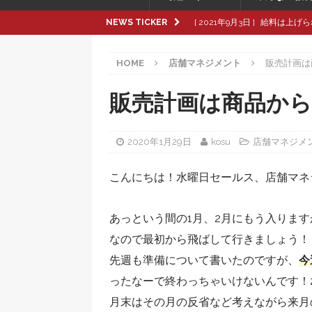
NEWS TICKER
[ 2021年9月3日 ]
給料は上げら
[ 2021年8月8日 ]
革製品の種
HOME
店舗マネジメント
販売計画は
[ 2021年8月8日 ]
退職交渉中
[ 2021年8月6日 ]
転職活動で大
販売計画は商品か
[ 2021年9月16日 ]
pop up
2020年1月29日
kosu
店舗マネジメ
こんにちは！水曜日セールス、店舗マネジ
あっという間の1月、2月にもう入りま
なので最初から飛ばして行きましょう！
先週も準備について書いたのですが、
今
ったなーで終わっちゃいけないんです！
月末はその月の反省など考えながら来月