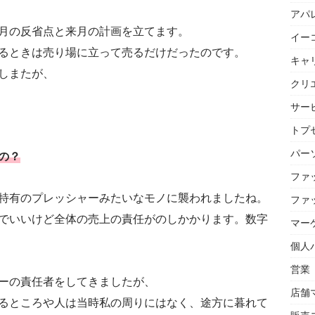
アパ
月の反省点と来月の計画を立てます。
イー
るときは売り場に立って売るだけだったのです。
キャ
しまたが、
クリ
サー
トプセ
パー
の？
ファ
特有のプレッシャーみたいなモノに襲われましたね。
ファ
でいいけど全体の売上の責任がのしかかります。数字
マー
個人
営業
ーの責任者をしてきましたが、
店舗
るところや人は当時私の周りにはなく、途方に暮れて