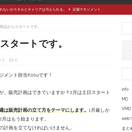
れないがスキルとキャリアは与えられる。
店舗マネジメント
類や仕立てをどれくらい知っていますか？
アパレル製造関連
商品からスタートです。
に強い引き留め。どうする？
キャリア/転職
事にしたい5つのステップ
キャリア/転職
らスタートです。
で独自性と費用削減を同時に成立させるには？
VMD
ント
0
メント担当Kosuです！
info
すが、販売計画はできていますか？2月は土日スタート
MD
VMD
週は販売計画の立て方をテーマにします。
1月厳しか
we
2月はもう始まります。
の計画を立てなければいけません。
まと