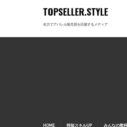
TOPSELLER.STYLE
全力でアパレル販売員を応援するメディア
HOME
時短スキルUP
みんなの教