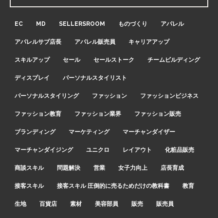
EC
MD
SELLERSROOM
ものづくり
アパレル
アパレルサブ店長
アパレル販売員
キャリアアップ
スキルアップ
セール
セールストーク
チームビルディング
ディスプレイ
パーソナルスタイリスト
パーソナルスタイリング
ファッション
ファッションビジネス
ファッション教育
ファッション業界
ファッション販売
ブランディング
マーケティング
マーチャンダイザー
マーチャンダイジング
ユニクロ
レイアウト
化粧品販売
商談スキル
問題解決
営業
女子力向上
店長育成
接客スキル
接客スキル 圧倒的に売るためだけの教科書
教育
生地
百貨店
素材
美容部員
販売
販売員