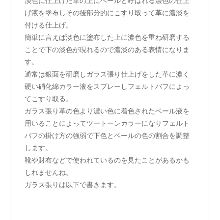
淡色に仕上げた革の上にベールと呼ばれる濃色の仕上
げ液を塗布しその後部分的にこすり取って革に濃淡を
付ける仕上げ。
簡単に言えば淡色に塗布した上に濃色を重ね研磨する
ことで下の淡色が現れるので濃淡のある表情になりま
す。
通常は銀面を研磨しガラス張り仕上げをした革に濃く
硬い硝化綿カラー液をスプレーしフェルトバフによっ
てこすり取る。
ガラス張り革の色より濃い色に着色されたベール液を
用いることによってツートーンカラーになりフェルト
バフの掛け方の強弱で下色とベールの色の割合を調整
します。
靴や財布などで使われているのを見たことがあるかも
しれませんね。
ガラス張りは以下で書きます。