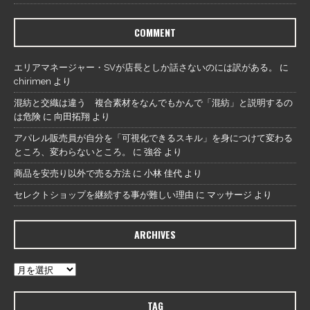
COMMENT
エリアマネージャー・SVが店長としか話さないのには訳がある。
に
chirimen
より
混紡と交織は違う 複合素材をなんでもかんで「混紡」と説明するの
は危険
に
向田拓翔
より
アパレル販売員が自分を「可視化できるスキル」を身につけて変わる
ところ、変わらないところ。
に
強谷
より
商品を安売り以外で売る方法
に
小林 佳代
より
セレクトショップを継続する事が難しい理由
に
マッサージ
より
ARCHIVES
TAG