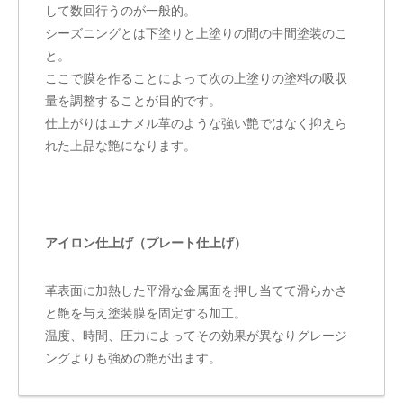
して数回行うのが一般的。
シーズニングとは下塗りと上塗りの間の中間塗装のこ
と。
ここで膜を作ることによって次の上塗りの塗料の吸収
量を調整することが目的です。
仕上がりはエナメル革のような強い艶ではなく抑えら
れた上品な艶になります。
アイロン仕上げ（プレート仕上げ）
革表面に加熱した平滑な金属面を押し当てて滑らかさ
と艶を与え塗装膜を固定する加工。
温度、時間、圧力によってその効果が異なりグレージ
ングよりも強めの艶が出ます。