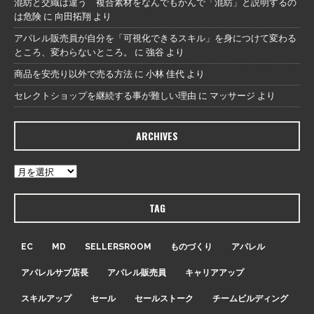
混紡と交織は違う 複合素材をなんでもかんで「混紡」と説明するの
は危険
に
向田拓翔
より
アパレル販売員が自分を「可視化できるスキル」を身につけて変わる
ところ、変わらないところ。
に
強谷
より
商品を安売り以外で売る方法
に
小林 佳代
より
セレクトショップを継続する事が難しい理由
に
マッサージ
より
ARCHIVES
TAG
EC
MD
SELLERSROOM
ものづくり
アパレル
アパレルサブ店長
アパレル販売員
キャリアアップ
スキルアップ
セール
セールストーク
チームビルディング