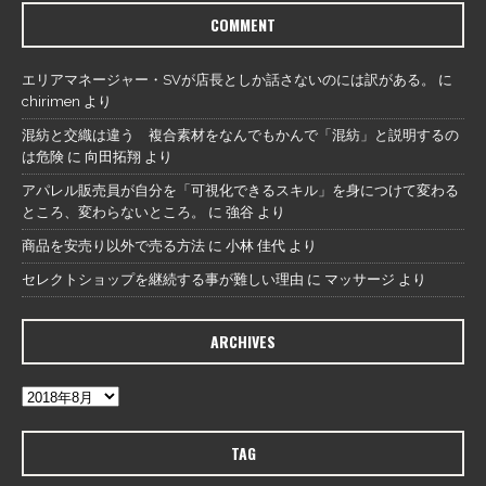
COMMENT
エリアマネージャー・SVが店長としか話さないのには訳がある。
に
chirimen
より
混紡と交織は違う 複合素材をなんでもかんで「混紡」と説明するの
は危険
に
向田拓翔
より
アパレル販売員が自分を「可視化できるスキル」を身につけて変わる
ところ、変わらないところ。
に
強谷
より
商品を安売り以外で売る方法
に
小林 佳代
より
セレクトショップを継続する事が難しい理由
に
マッサージ
より
ARCHIVES
TAG