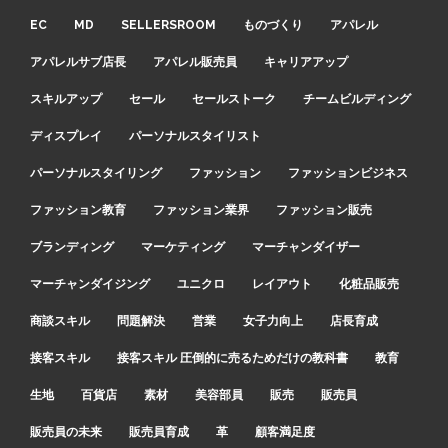
EC
MD
SELLERSROOM
ものづくり
アパレル
アパレルサブ店長
アパレル販売員
キャリアアップ
スキルアップ
セール
セールストーク
チームビルディング
ディスプレイ
パーソナルスタイリスト
パーソナルスタイリング
ファッション
ファッションビジネス
ファッション教育
ファッション業界
ファッション販売
ブランディング
マーケティング
マーチャンダイザー
マーチャンダイジング
ユニクロ
レイアウト
化粧品販売
商談スキル
問題解決
営業
女子力向上
店長育成
接客スキル
接客スキル 圧倒的に売るためだけの教科書
教育
生地
百貨店
素材
美容部員
販売
販売員
販売員の未来
販売員育成
革
顧客満足度