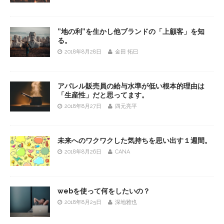
”地の利”を生かし他ブランドの「上顧客」を知
る。
2018年8月28日
金田 拓巳
アパレル販売員の給与水準が低い根本的理由は
「生産性」だと思ってます。
2018年8月27日
四元亮平
未来へのワクワクした気持ちを思い出す１週間。
2018年8月26日
CANA
webを使って何をしたいの？
2018年8月25日
深地雅也