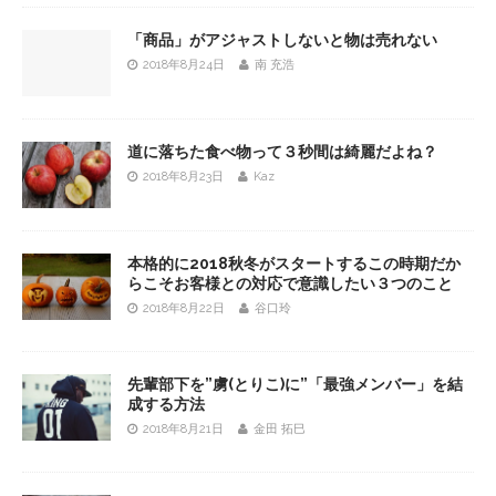
「商品」がアジャストしないと物は売れない
2018年8月24日
南 充浩
道に落ちた食べ物って３秒間は綺麗だよね？
2018年8月23日
Kaz
本格的に2018秋冬がスタートするこの時期だか
らこそお客様との対応で意識したい３つのこと
2018年8月22日
谷口玲
先輩部下を”虜(とりこ)に”「最強メンバー」を結
成する方法
2018年8月21日
金田 拓巳