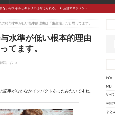
れないがスキルとキャリアは与えられる。
店舗マネジメント
類や仕立てをどれくらい知っていますか？
アパレル製造関連
員の給与水準が低い根本的理由は「生産性」だと思ってます。
に強い引き留め。どうする？
キャリア/転職
事にしたい5つのステップ
キャリア/転職
給与水準が低い根本的理由
で独自性と費用削減を同時に成立させるには？
VMD
思ってます。
/転職
0
info
MD
の記事がなかなかインパクトあったみたいですね。
VMD
we
まと