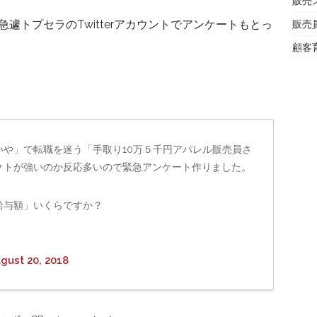
販売
遽トプセラのTwitterアカウントでアンケートもとっ
販売
顧客
や」で転職を迷う「手取り10万５千円アパレル販売員さ
クトが強いのか反応多いので緊急アンケート作りました。
給与額」いくらですか？
gust 20, 2018