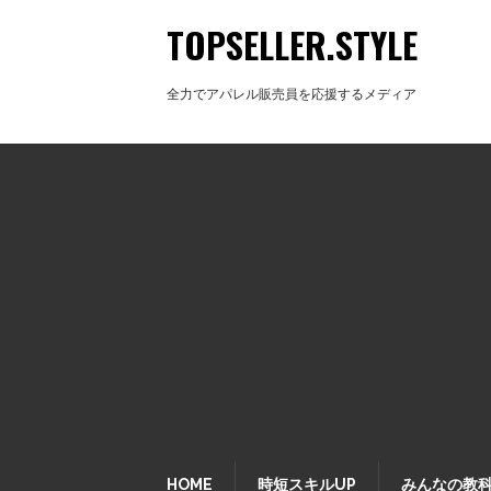
TOPSELLER.STYLE
全力でアパレル販売員を応援するメディア
HOME
時短スキルUP
みんなの教