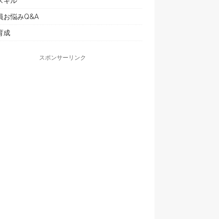
スキル
員お悩みQ&A
育成
スポンサーリンク