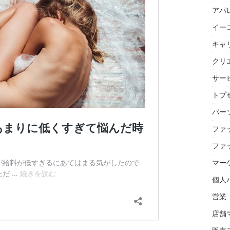
アパ
イー
キャ
クリ
サー
トプセ
パー
ファ
ファ
マー
個人
営業
店舗