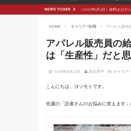
NEWS TICKER
[ 2021年9月3日 ]
給料は上げら
[ 2021年8月8日 ]
革製品の種
HOME
キャリア/転職
アパレル販売
[ 2021年8月8日 ]
退職交渉中
[ 2021年8月6日 ]
転職活動で大
アパレル販売員の
[ 2021年9月16日 ]
pop up
は「生産性」だと
2018年8月27日
四元亮平
キャリア
こんにちは、ヨツモトです。
先週の「読者さんのお悩みに答えます」