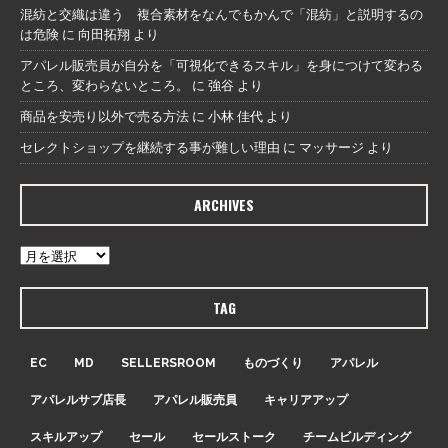
混紡と交織は違う 複合素材をなんでもかんで「混紡」と説明するの
は危険
に
向田拓翔
より
アパレル販売員が自分を「可視化できるスキル」を身につけて変わる
ところ、変わらないところ。
に
強谷
より
商品を安売り以外で売る方法
に
小林 佳代
より
セレクトショップを継続する事が難しい理由
に
マッサージ
より
ARCHIVES
TAG
EC
MD
SELLERSROOM
ものづくり
アパレル
アパレルサブ店長
アパレル販売員
キャリアアップ
スキルアップ
セール
セールストーク
チームビルディング