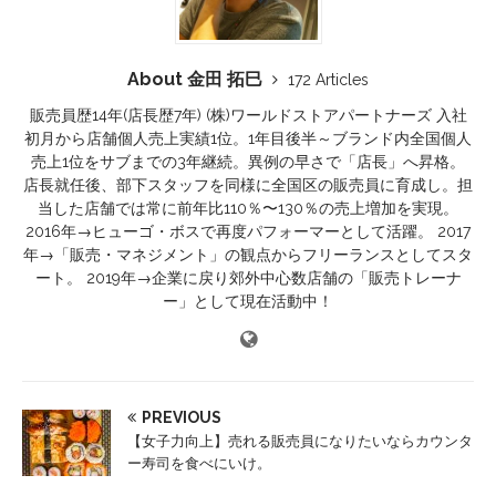
About 金田 拓巳
172 Articles
販売員歴14年(店長歴7年) (株)ワールドストアパートナーズ 入社
初月から店舗個人売上実績1位。1年目後半～ブランド内全国個人
売上1位をサブまでの3年継続。異例の早さで「店長」へ昇格。
店長就任後、部下スタッフを同様に全国区の販売員に育成し。担
当した店舗では常に前年比110％〜130％の売上増加を実現。
2016年→ヒューゴ・ボスで再度パフォーマーとして活躍。 2017
年→「販売・マネジメント」の観点からフリーランスとしてスタ
ート。 2019年→企業に戻り郊外中心数店舗の「販売トレーナ
ー」として現在活動中！
PREVIOUS
【女子力向上】売れる販売員になりたいならカウンタ
ー寿司を食べにいけ。