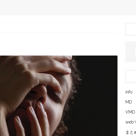
info
MD
VMD
we
まと