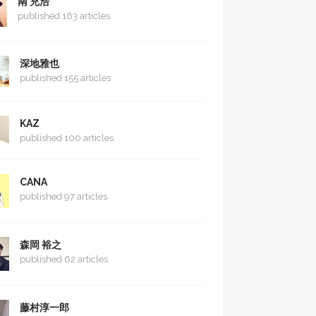
南 充浩
published 163 articles
深地雅也
published 155 articles
KAZ
published 100 articles
CANA
published 97 articles
森岡 裕之
published 62 articles
藤村淳一郎