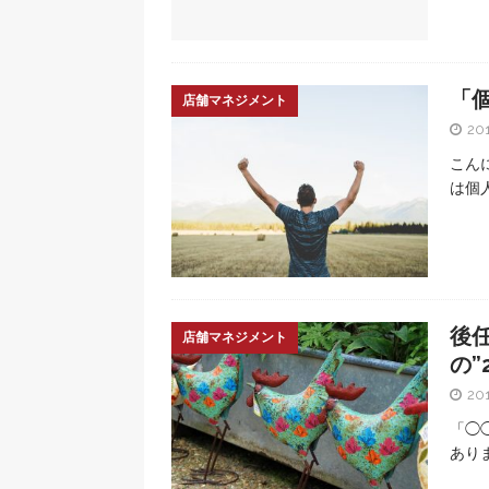
「
店舗マネジメント
20
こん
は個
後
店舗マネジメント
の”
20
「◯
あり