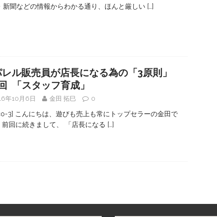
・新聞などの情報からわかる通り、ほんと厳しい
[…]
パレル販売員が店長になる為の「3原則」
2回 「スタッフ育成」
16年10月6日
金田 拓巳
0
#co-3] こんにちは、遊びも売上も常にトップセラーの金田で
 前回に続きまして、 「店長になる
[…]