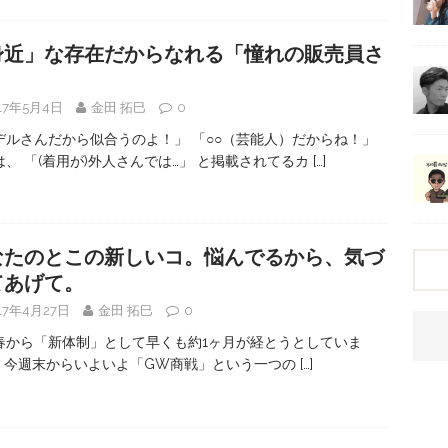
身近」な存在だからなれる「憧れの販売員さ
」
17年5月4日
金田 拓巳
0
デルさんだから似合うのよ！」 「○○（芸能人）だからね！」
は、 「(着用が)外人さんでは…」 と掲載されてるカ
[…]
なたのとこの新しいコ。悩んでるから、気づ
てあげて。
17年4月27日
金田 拓巳
0
春から「新体制」として早くも約1ヶ月が経とうとしていま
 今週末からいよいよ「GW商戦」という一つの
[…]