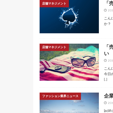
「
店舗マネジメント
20
こん
か？
「
店舗マネジメント
い
20
こん
今日
[…]
企
ファッション業界ニュース
20
[ad