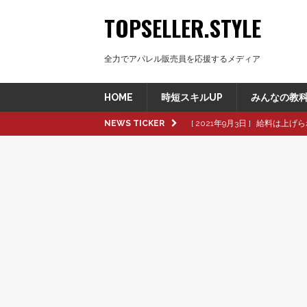
TOPSELLER.STYLE
全力でアパレル販売員を応援するメディア
HOME
時短スキルUP
みんなの教
NEWS TICKER
[ 2021年9月3日 ]
給料は上げら
[ 2021年8月8日 ]
革製品の種
[ 2021年8月8日 ]
退職交渉中
[ 2021年8月6日 ]
転職活動で大
[ 2021年9月16日 ]
pop up