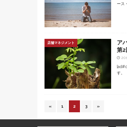
ース
ア
店舗マネジメント
第
20
[ad
す。
«
1
2
3
»