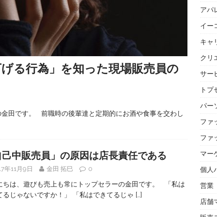
アパ
イー
キャ
クリ
下げる行為」を知った現場販売員の
サー
トプセ
パー
の金田です。 前職時の後輩達と定期的にお酒や食事を交わし
ファ
ファ
マー
自己中販売員」の原因は店長責任である
17年11月9日
金田 拓巳
0
個人
にちは、遊びも売上も常にトップセラーの金田です。 「私は
営業
てるじゃないですか！」 「私はできてるじゃ
[…]
店舗