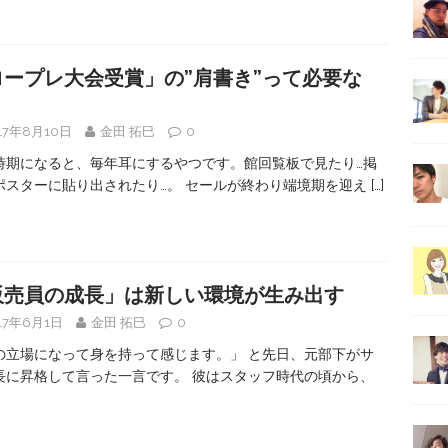
ロープレ大会受賞」の”肩書き”って必要な
？
17年8月10日
金田 拓巳
0
時期になると、毎年耳にするやつです。館回覧板で見たり…掲
ポスターに貼り出されたり…。 セールが終わり端境期を迎え
[…]
販売員の成長」は新しい環境が生み出す
17年6月1日
金田 拓巳
0
の立場になって身を持って感じます。」 と先日、元部下がサ
長に昇格して言った一言です。 彼はスタッフ時代の頃から、