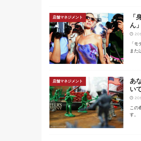
「
店舗マネジメント
ん
20
「モ
また
あ
店舗マネジメント
い
20
この
す。