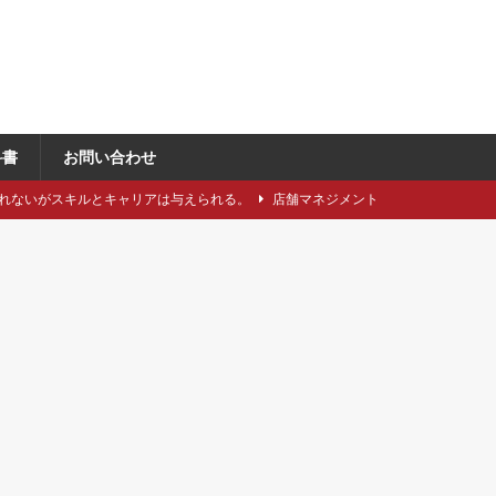
科書
お問い合わせ
れないがスキルとキャリアは与えられる。
店舗マネジメント
類や仕立てをどれくらい知っていますか？
アパレル製造関連
に強い引き留め。どうする？
キャリア/転職
事にしたい5つのステップ
キャリア/転職
で独自性と費用削減を同時に成立させるには？
VMD