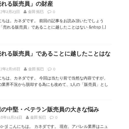
売れる販売員」の財産
17年2月23日
金田 拓巳
0
にちは。カネダです。 前回の記事をお読み頂いたでしょう
 「売れる販売員」であることに越したことはない &nbsp
[…]
売れる販売員」であることに越したことはな
17年2月16日
金田 拓巳
0
にちは、カネダです。 今回は当たり前で当然な内容ですが、
の業界不況から脱却する為にも改めて、1人の「販売員」とし
業の中堅・ベテラン販売員の大きな悩み
16年11月24日
金田 拓巳
0
#co-3] こんにちは。 カネダです。 現在、アパレル業界はニュ