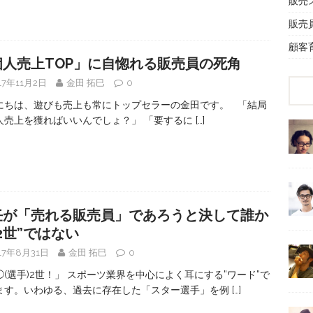
販売
販売
顧客
個人売上TOP」に自惚れる販売員の死角
17年11月2日
金田 拓巳
0
にちは、遊びも売上も常にトップセラーの金田です。 「結局
人売上を獲ればいいんでしょ？」 「要するに
[…]
任が「売れる販売員」であろうと決して誰か
2世”ではない
17年8月31日
金田 拓巳
0
◯(選手)2世！」 スポーツ業界を中心によく耳にする”ワード”で
ます。いわゆる、過去に存在した「スター選手」を例
[…]