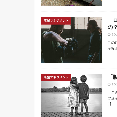
「
店舗マネジメント
の
20
この
示板
「
店舗マネジメント
20
「こ
ブ店
[…]