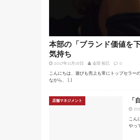
本部の「ブランド価値を
気持ち
2017年11月16日
金田 拓巳
0
こんにちは、遊びも売上も常にトップセラー
ながら、
[…]
「
店舗マネジメント
20
こん
やっ