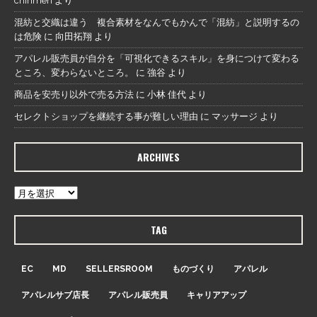
chirimen
より
混紡と交織は違う 複合素材をなんでもかんで「混紡」と説明するの
は危険
に
向田拓翔
より
アパレル販売員が自分を「可視化できるスキル」を身につけて変わる
ところ、変わらないところ。
に
強谷
より
商品を安売り以外で売る方法
に
小林 佳代
より
セレクトショップを継続する事が難しい理由
に
マッサージ
より
ARCHIVES
TAG
EC
MD
SELLERSROOM
ものづくり
アパレル
アパレルサブ店長
アパレル販売員
キャリアアップ