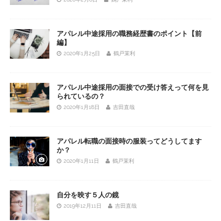
アパレル中途採用の職務経歴書のポイント【前
編】
2020年1月25日
鶴戸茉利
アパレル中途採用の面接での受け答えって何を見
られているの？
2020年1月18日
吉田直哉
アパレル転職の面接時の服装ってどうしてます
か？
2020年1月11日
鶴戸茉利
自分を映す５人の鏡
2019年12月11日
吉田直哉