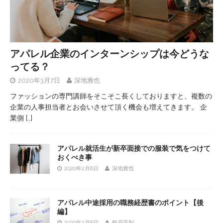
アパレル企業のインターンシップは今どうな
ってる？
2020年3月7日
深地雅也
ファッションの専門講師をそこそこ長くしておりますと、複数の
企業の人事担当者とお会いさせて頂く機会も増えてきます。 企
業側
[…]
アパレル就活生が新卒面接での服装で気をつけて
おくべき事
2020年2月8日
深地雅也
アパレル中途採用の職務経歴書のポイント【後
編】
2020年2月8日
鶴戸茉利