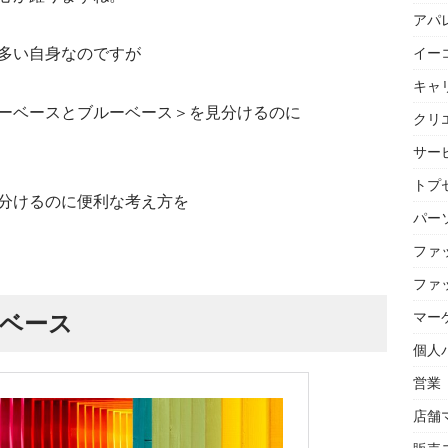
アパ
多い自身なのですが
イー
キャ
ーベースとブルーベース＞を見分けるのに
クリ
サー
トプセ
分けるのに便利な考え方を
パー
ファ
ファ
マー
ベース
個人
営業
店舗