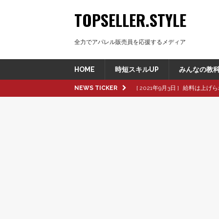
TOPSELLER.STYLE
全力でアパレル販売員を応援するメディア
HOME
時短スキルUP
みんなの教
NEWS TICKER
[ 2021年9月3日 ]
給料は上げら
[ 2021年8月8日 ]
革製品の種
[ 2021年8月8日 ]
退職交渉中
[ 2021年8月6日 ]
転職活動で大
[ 2021年9月16日 ]
pop up