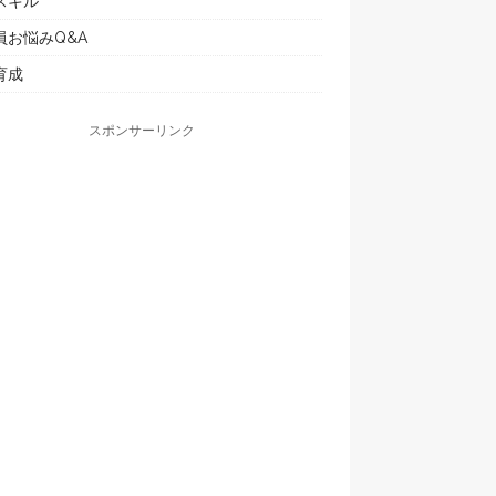
スキル
員お悩みQ&A
育成
スポンサーリンク