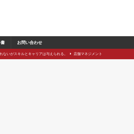
科書
お問い合わせ
れないがスキルとキャリアは与えられる。
店舗マネジメント
類や仕立てをどれくらい知っていますか？
アパレル製造関連
に強い引き留め。どうする？
キャリア/転職
事にしたい5つのステップ
キャリア/転職
で独自性と費用削減を同時に成立させるには？
VMD