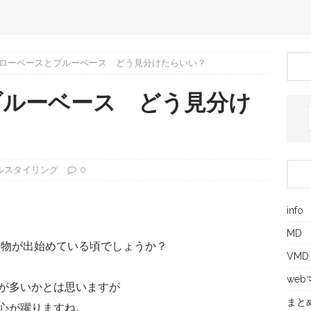
ローベースとブルーベース どう見分けたらいい？
ブルーベース どう見分け
ルスタイリング
0
info
MD
春物が出始めている頃でしょうか？
VMD
we
が多いかとは思いますが
まと
心が躍りますね。