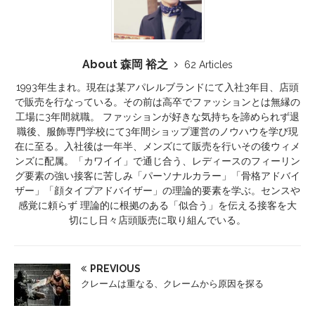
About 森岡 裕之
62 Articles
1993年生まれ。現在は某アパレルブランドにて入社3年目、店頭
で販売を行なっている。その前は高卒でファッションとは無縁の
工場に3年間就職。 ファッションが好きな気持ちを諦められず退
職後、服飾専門学校にて3年間ショップ運営のノウハウを学び現
在に至る。入社後は一年半、メンズにて販売を行いその後ウィメ
ンズに配属。「カワイイ」で通じ合う、レディースのフィーリン
グ要素の強い接客に苦しみ「パーソナルカラー」「骨格アドバイ
ザー」「顔タイプアドバイザー」の理論的要素を学ぶ。センスや
感覚に頼らず 理論的に根拠のある「似合う」を伝える接客を大
切にし日々店頭販売に取り組んでいる。
PREVIOUS
クレームは重なる、クレームから原因を探る