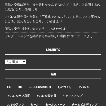
混紡と交織は違う 複合素材をなんでもかんで「混紡」と説明するの
は危険
に
向田拓翔
より
アパレル販売員が自分を「可視化できるスキル」を身につけて変わる
ところ、変わらないところ。
に
強谷
より
商品を安売り以外で売る方法
に
小林 佳代
より
セレクトショップを継続する事が難しい理由
に
マッサージ
より
ARCHIVES
TAG
EC
MD
SELLERSROOM
ものづくり
アパレル
アパレルサブ店長
アパレル販売員
キャリアアップ
スキルアップ
セール
セールストーク
チームビルディング