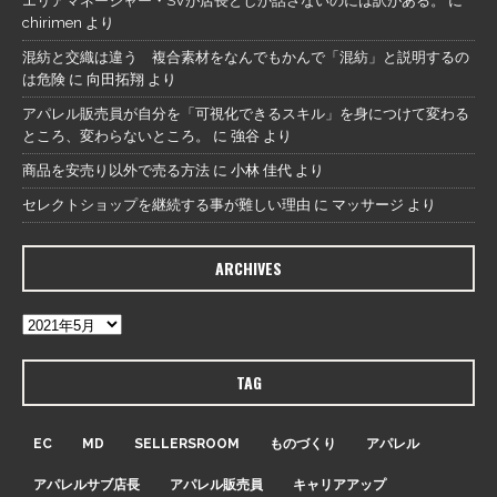
エリアマネージャー・SVが店長としか話さないのには訳がある。
に
chirimen
より
混紡と交織は違う 複合素材をなんでもかんで「混紡」と説明するの
は危険
に
向田拓翔
より
アパレル販売員が自分を「可視化できるスキル」を身につけて変わる
ところ、変わらないところ。
に
強谷
より
商品を安売り以外で売る方法
に
小林 佳代
より
セレクトショップを継続する事が難しい理由
に
マッサージ
より
ARCHIVES
TAG
EC
MD
SELLERSROOM
ものづくり
アパレル
アパレルサブ店長
アパレル販売員
キャリアアップ