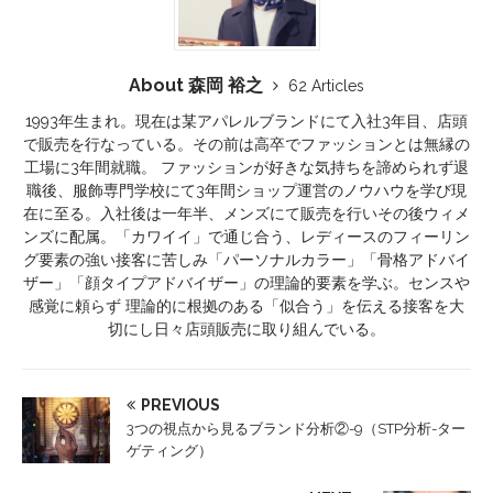
About 森岡 裕之
62 Articles
1993年生まれ。現在は某アパレルブランドにて入社3年目、店頭
で販売を行なっている。その前は高卒でファッションとは無縁の
工場に3年間就職。 ファッションが好きな気持ちを諦められず退
職後、服飾専門学校にて3年間ショップ運営のノウハウを学び現
在に至る。入社後は一年半、メンズにて販売を行いその後ウィメ
ンズに配属。「カワイイ」で通じ合う、レディースのフィーリン
グ要素の強い接客に苦しみ「パーソナルカラー」「骨格アドバイ
ザー」「顔タイプアドバイザー」の理論的要素を学ぶ。センスや
感覚に頼らず 理論的に根拠のある「似合う」を伝える接客を大
切にし日々店頭販売に取り組んでいる。
PREVIOUS
3つの視点から見るブランド分析②-9（STP分析-ター
ゲティング）