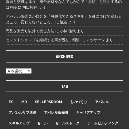
混紡と交織は違う 複合素材をなんでもかんで「混紡」と説明するの
は危険
に
向田拓翔
より
アパレル販売員が自分を「可視化できるスキル」を身につけて変わる
ところ、変わらないところ。
に
強谷
より
商品を安売り以外で売る方法
に
小林 佳代
より
セレクトショップを継続する事が難しい理由
に
マッサージ
より
ARCHIVES
TAG
EC
MD
SELLERSROOM
ものづくり
アパレル
アパレルサブ店長
アパレル販売員
キャリアアップ
スキルアップ
セール
セールストーク
チームビルディング