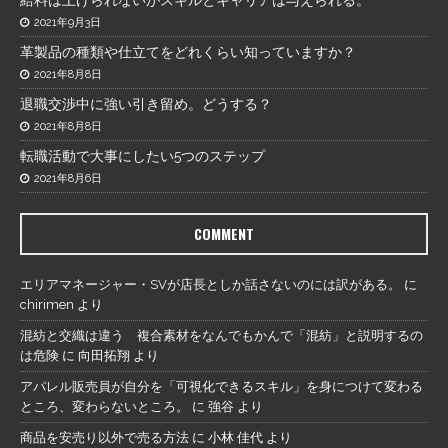
2021年9月3日
革製品の種類や仕立てをどれくらい知っていますか？
2021年8月8日
退職交渉中に強い引き留め。どうする？
2021年8月8日
転職活動で大事にしたい5つのステップ
2021年8月6日
COMMENT
エリアマネージャー・SVが店長としか話さないのには訳がある。
に
chirimen
より
混紡と交織は違う 複合素材をなんでもかんで「混紡」と説明するの
は危険
に
向田拓翔
より
アパレル販売員が自分を「可視化できるスキル」を身につけて変わる
ところ、変わらないところ。
に
強谷
より
商品を安売り以外で売る方法
に
小林 佳代
より