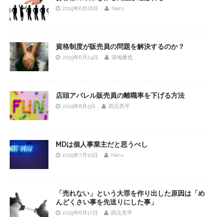
2019年8月28日
Naru
資格制度が販売員の問題を解決するのか？
2019年8月24日
深地雅也
店頭アパレル販売員の離職率を下げる方法
2019年8月5日
四元亮平
MDは個人事業主だと思うべし
2019年7月10日
Naru
「売れない」という大罪を作り出した原因は「め
んどくさい事を先送りにした事」
2019年6月17日
四元亮平